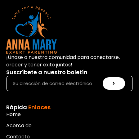
d
u
e
c
a
t
u
o
d
r
i
d
o
e
¡Únase a nuestra comunidad para conectarse,
a
crecer y tener éxito juntos!
u
Suscríbete a nuestro boletín
d
i
o
Rápida
Enlaces
Home
Acerca de
Contacto