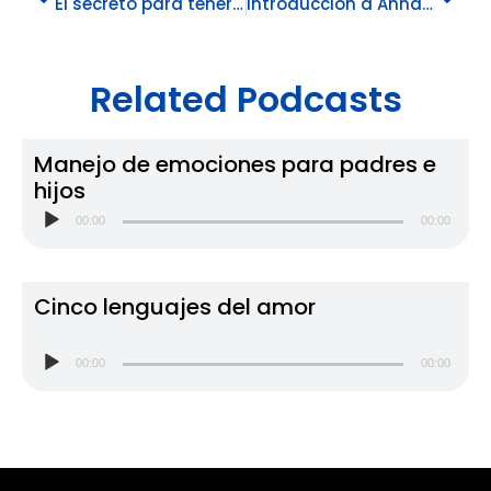
El secreto para tener niños seguros – Anna y Peter
Introducción a Anna Mary Parenting – Anna y Peter
Related Podcasts
Manejo de emociones para padres e
hijos
R
00:00
00:00
e
p
r
Cinco lenguajes del amor
o
d
R
00:00
00:00
u
e
c
p
t
r
o
o
r
d