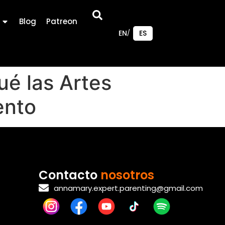
Blog
Patreon
EN
ES
ué las Artes
ento
Contacto
nosotros
annamary.expert.parenting@gmail.com